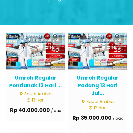
Penerbangan
Penerbangan
Hotel
Hotel
Umroh Regular
Umroh Regular
Pontianak 13 Hari ...
Padang 13 Hari
Jul...
Saudi Arabia
13 Hari
Saudi Arabia
12 Hari
Rp 40.000.000
/ pax
Rp 35.000.000
/ pax