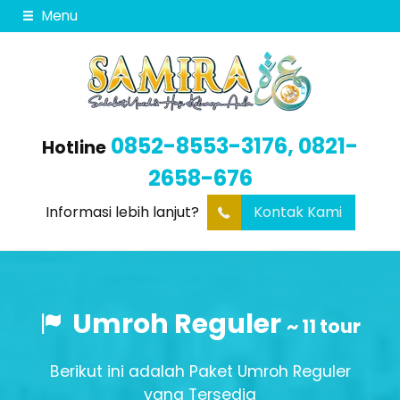
Menu
0852-8553-3176, 0821-
Hotline
2658-676
Informasi lebih lanjut?
Kontak Kami
Umroh Reguler
~ 11 tour
Berikut ini adalah Paket Umroh Reguler
yang Tersedia