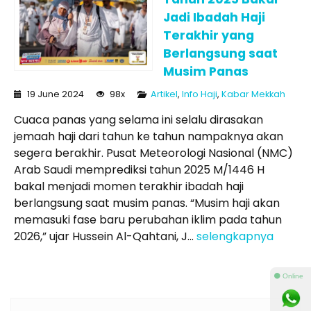
Jadi Ibadah Haji
Terakhir yang
Berlangsung saat
Musim Panas
19 June 2024
98x
Artikel
,
Info Haji
,
Kabar Mekkah
Cuaca panas yang selama ini selalu dirasakan
jemaah haji dari tahun ke tahun nampaknya akan
segera berakhir. Pusat Meteorologi Nasional (NMC)
Arab Saudi memprediksi tahun 2025 M/1446 H
bakal menjadi momen terakhir ibadah haji
berlangsung saat musim panas. “Musim haji akan
memasuki fase baru perubahan iklim pada tahun
2026,” ujar Hussein Al-Qahtani, J...
selengkapnya
⚫ Online