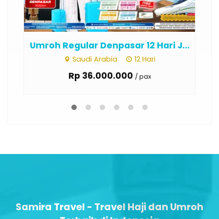
Umroh Regular Denpasar 12 Hari J...
Um
Saudi Arabia
12 Hari
Rp 36.000.000
/ pax
Samira Travel - Travel Haji dan Umroh