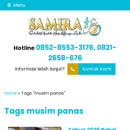
Menu
0852-8553-3176, 0821-
Hotline
2658-676
Informasi lebih lanjut?
Kontak Kami
Home
»
Tags "musim panas"
Tags
musim panas
Tahun 2025 Bakal