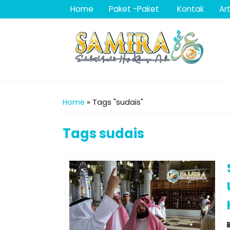
Home
Paket -Paket
Kontak
Art
Home
»
Tags "sudais"
Tags
sudais