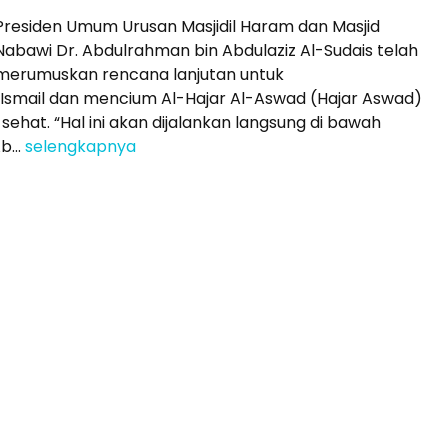
Presiden Umum Urusan Masjidil Haram dan Masjid
Nabawi Dr. Abdulrahman bin Abdulaziz Al-Sudais telah
Penerbangan
Hotel
merumuskan rencana lanjutan untuk
 Ismail dan mencium Al-Hajar Al-Aswad (Hajar Aswad)
Umroh Regular Makassar 12
ehat. “Hal ini akan dijalankan langsung di bawah
Hari J...
b...
selengkapnya
Saudi Arabia
12 Hari
Rp 39.000.000
/ pax