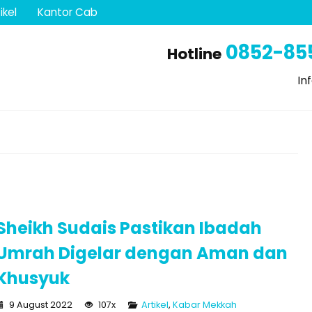
ikel
Kantor Cab
0852-85
Hotline
In
Sheikh Sudais Pastikan Ibadah
Umrah Digelar dengan Aman dan
Khusyuk
9 August 2022
107x
Artikel
,
Kabar Mekkah