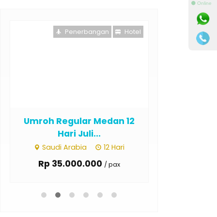
⚫ Online
Penerbangan
Hotel
Pe
Umroh Regular Medan 12
Hari Juli...
Saudi Arabia
12 Hari
Rp 35.000.000
/ pax
Umroh Regu
Hari
Saudi Ar
Rp 35.0