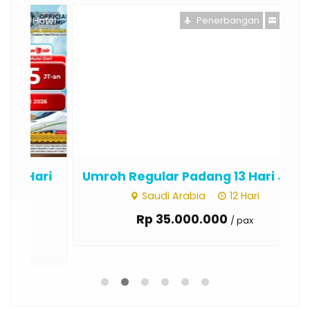
otel
Penerbangan
Hotel
ri
Umroh Regular Padang 13 Hari Jul...
Um
Saudi Arabia
12 Hari
Rp 35.000.000
/ pax