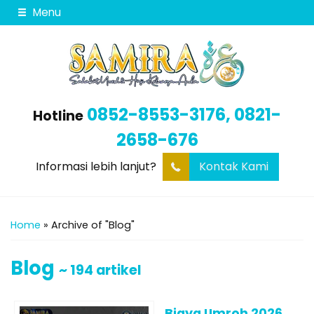
Menu
0852-8553-3176, 0821-
Hotline
2658-676
Informasi lebih lanjut?
Kontak Kami
Home
»
Archive of "Blog"
Blog
~ 194 artikel
Biaya Umroh 2026