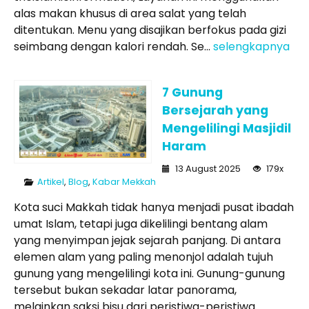
alas makan khusus di area salat yang telah
ditentukan. Menu yang disajikan berfokus pada gizi
seimbang dengan kalori rendah. Se...
selengkapnya
7 Gunung
Bersejarah yang
Mengelilingi Masjidil
Haram
13 August 2025
179x
Artikel
,
Blog
,
Kabar Mekkah
Kota suci Makkah tidak hanya menjadi pusat ibadah
umat Islam, tetapi juga dikelilingi bentang alam
yang menyimpan jejak sejarah panjang. Di antara
elemen alam yang paling menonjol adalah tujuh
gunung yang mengelilingi kota ini. Gunung-gunung
tersebut bukan sekadar latar panorama,
melainkan saksi bisu dari peristiwa-peristiwa