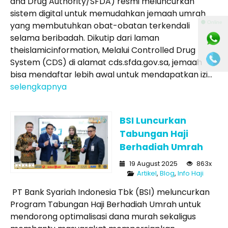
and Drug Authority/SFDA) resmi meluncurkan
sistem digital untuk memudahkan jemaah umrah
⚫ Online
yang membutuhkan obat-obatan terkendali
selama beribadah. Dikutip dari laman
theislamicinformation, Melalui Controlled Drug
System (CDS) di alamat cds.sfda.gov.sa, jemaah
bisa mendaftar lebih awal untuk mendapatkan izi...
selengkapnya
BSI Luncurkan
Tabungan Haji
Berhadiah Umrah
19 August 2025
863x
Artikel
,
Blog
,
Info Haji
PT Bank Syariah Indonesia Tbk (BSI) meluncurkan
Program Tabungan Haji Berhadiah Umrah untuk
mendorong optimalisasi dana murah sekaligus