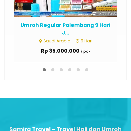
Umroh Regular Palembang 9 Hari
Um
J...
Saudi Arabia
9 Hari
Rp 35.000.000
/ pax
Samira Travel - Travel Haji dan Umroh