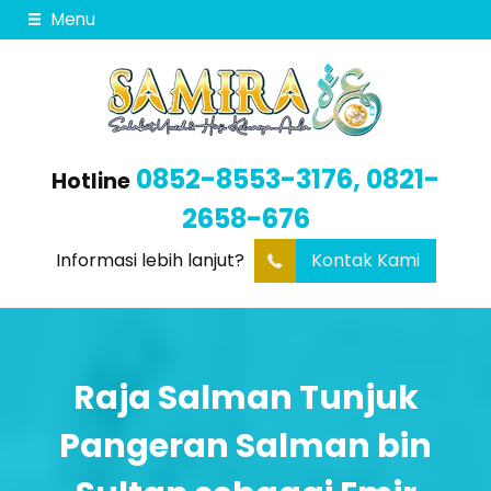
Menu
0852-8553-3176, 0821-
Hotline
2658-676
Informasi lebih lanjut?
Kontak Kami
Raja Salman Tunjuk
Pangeran Salman bin