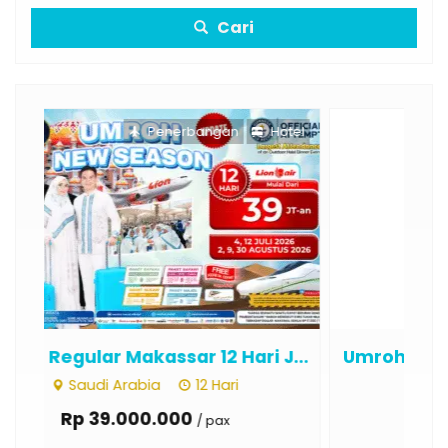
Cari
otel
Penerbangan
Hotel
...
Umroh Regular Padang 13 Hari Jul...
Um
Saudi Arabia
12 Hari
Rp 35.000.000
/ pax