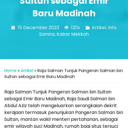
Sultan sebagai Emir
Baru Madinah
15 December 2023
120x
Artikel
,
Info
Samira
,
Kabar Mekkah
Home
»
Artikel
»
Raja Salman Tunjuk Pangeran Salman bin
Sultan sebagai Emir Baru Madinah
Raja Salman Tunjuk Pangeran Salman bin Sultan
sebagai Emir Baru Madinah, Raja Saudi Salman bin
Abdul Aziz telah mengeluarkan serangkaian dekrit
kerajaan termasuk penunjukan Pangeran Salman bin
Sultan, mantan wakil menteri pertahanan, sebagai
emir wilayah suci Madinah, rumah bagi situs tersuci