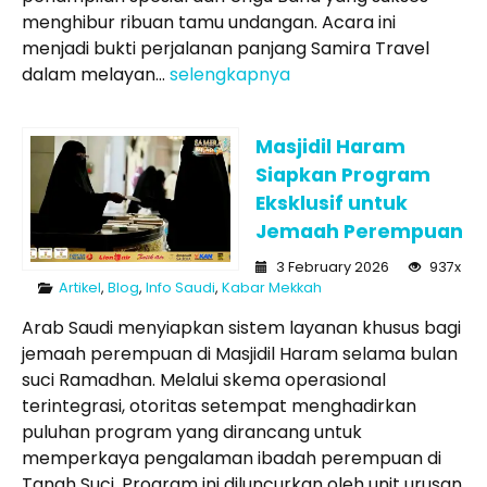
menghibur ribuan tamu undangan. Acara ini
menjadi bukti perjalanan panjang Samira Travel
dalam melayan...
selengkapnya
Masjidil Haram
Siapkan Program
Eksklusif untuk
Jemaah Perempuan
3 February 2026
937x
Artikel
,
Blog
,
Info Saudi
,
Kabar Mekkah
Arab Saudi menyiapkan sistem layanan khusus bagi
jemaah perempuan di Masjidil Haram selama bulan
suci Ramadhan. Melalui skema operasional
terintegrasi, otoritas setempat menghadirkan
puluhan program yang dirancang untuk
memperkaya pengalaman ibadah perempuan di
Tanah Suci. Program ini diluncurkan oleh unit urusan