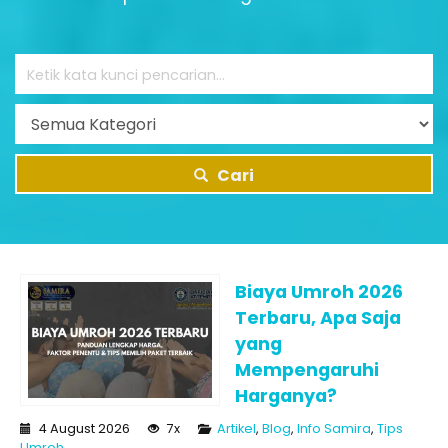
Cari
Biaya Umroh 2026
Terbaru, Apa Saja
yang
Mempengaruhi
Harganya?
4 August 2026
7x
Artikel
,
Blog
,
Info Samira
,
Tips
Umroh