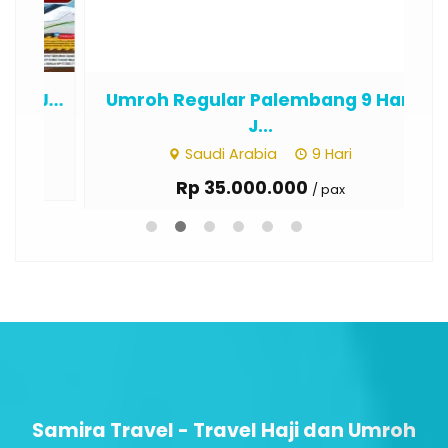
...
Umroh Regular Palembang 9 Hari
Um
J...
Saudi Arabia
9 Hari
Rp 35.000.000
/ pax