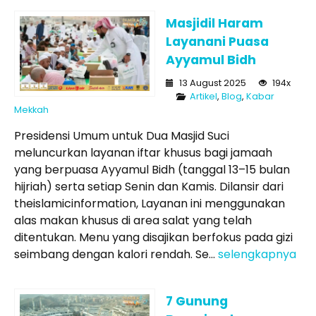
Masjidil Haram
Layanani Puasa
Ayyamul Bidh
13 August 2025
194x
Artikel
,
Blog
,
Kabar
Mekkah
Presidensi Umum untuk Dua Masjid Suci
meluncurkan layanan iftar khusus bagi jamaah
yang berpuasa Ayyamul Bidh (tanggal 13–15 bulan
hijriah) serta setiap Senin dan Kamis. Dilansir dari
theislamicinformation, Layanan ini menggunakan
alas makan khusus di area salat yang telah
ditentukan. Menu yang disajikan berfokus pada gizi
seimbang dengan kalori rendah. Se...
selengkapnya
7 Gunung