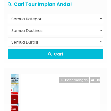
Cari Tour Impian Anda!
Cari
otel
Penerbangan
Hotel