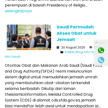
perempuan di bawah Presidency of Religio...
selengkapnya
Saudi Permudah
Akses Obat untuk
Jemaah
⚫ Online
20 August 2025
602x
Artikel
,
Blog
,
Info Haji
,
Info Saudi
Otoritas Obat dan Makanan Arab Saudi (Saudi Food
and Drug Authority/SFDA) resmi meluncurkan
sistem digital untuk memudahkan jemaah umrah
yang membutuhkan obat-obatan terkendali
selama beribadah. Dikutip dari laman
theislamicinformation, Melalui Controlled Drug
System (CDS) di alamat cds.sfda.gov.sa, jemaah
bisa mendaftar lebih awal untuk mendapatkan izi...