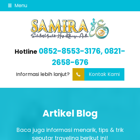
Menu
0852-8553-3176, 0821-
Hotline
2658-676
Informasi lebih lanjut?
Kontak Kami
Artikel Blog
Baca juga informasi menarik, tips & trik
seputar traveling berikut ini!