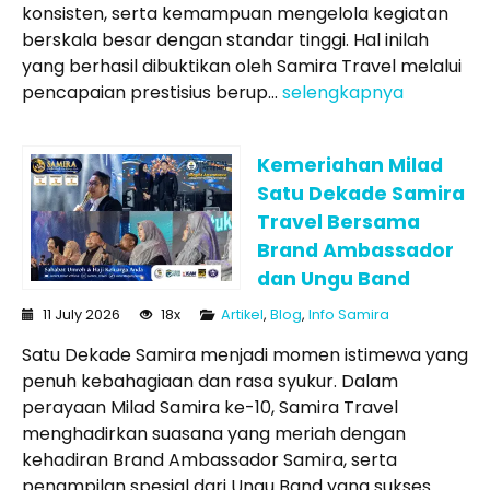
konsisten, serta kemampuan mengelola kegiatan
berskala besar dengan standar tinggi. Hal inilah
yang berhasil dibuktikan oleh Samira Travel melalui
pencapaian prestisius berup...
selengkapnya
Kemeriahan Milad
Satu Dekade Samira
Travel Bersama
Brand Ambassador
dan Ungu Band
11 July 2026
18x
Artikel
,
Blog
,
Info Samira
Satu Dekade Samira menjadi momen istimewa yang
penuh kebahagiaan dan rasa syukur. Dalam
perayaan Milad Samira ke-10, Samira Travel
menghadirkan suasana yang meriah dengan
kehadiran Brand Ambassador Samira, serta
penampilan spesial dari Ungu Band yang sukses