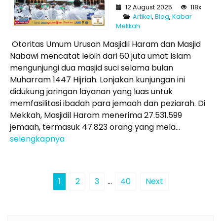
12 August 2025
118x
Artikel
,
Blog
,
Kabar
Mekkah
Otoritas Umum Urusan Masjidil Haram dan Masjid
Nabawi mencatat lebih dari 60 juta umat Islam
mengunjungi dua masjid suci selama bulan
Muharram 1447 Hijriah. Lonjakan kunjungan ini
didukung jaringan layanan yang luas untuk
memfasilitasi ibadah para jemaah dan peziarah. Di
Mekkah, Masjidil Haram menerima 27.531.599
jemaah, termasuk 47.823 orang yang mela...
selengkapnya
1
2
3
…
40
Next