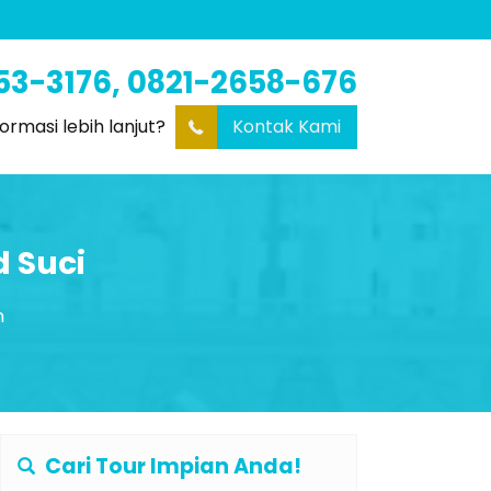
53-3176, 0821-2658-676
formasi lebih lanjut?
Kontak Kami
d Suci
h
Cari Tour Impian Anda!