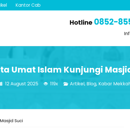
ikel
Kantor Cab
0852-85
Hotline
In
ta Umat Islam Kunjungi Masji
12 August 2025
119x
Artikel
,
Blog
,
Kabar Mekka
Masjid Suci