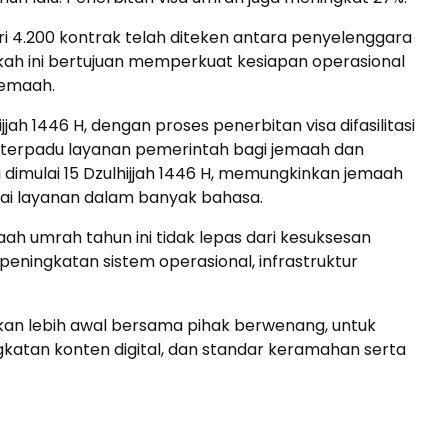
Umroh Regular Medan 12
i 4.200 kontrak telah diteken antara penyelenggara
Hari Juli...
gkah ini bertujuan memperkuat kesiapan operasional
Saudi Arabia
12 Hari
jemaah.
Rp 35.000.000
/ pax
jah 1446 H, dengan proses penerbitan visa difasilitasi
l terpadu layanan pemerintah bagi jemaah dan
ni dimulai 15 Dzulhijjah 1446 H, memungkinkan jemaah
i layanan dalam banyak bahasa.
ah umrah tahun ini tidak lepas dari kesuksesan
 peningkatan sistem operasional, infrastruktur
kan lebih awal bersama pihak berwenang, untuk
katan konten digital, dan standar keramahan serta