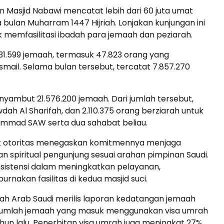
 Masjid Nabawi mencatat lebih dari 60 juta umat
 bulan Muharram 1447 Hijriah. Lonjakan kunjungan ini
k memfasilitasi ibadah para jemaah dan peziarah.
31.599 jemaah, termasuk 47.823 orang yang
smail. Selama bulan tersebut, tercatat 7.857.270
yambut 21.576.200 jemaah. Dari jumlah tersebut,
wdah Al Sharifah, dan 2.110.375 orang berziarah untuk
mad SAW serta dua sahabat beliau.
Pihak otoritas menegaskan komitmennya menjaga
Penerbangan
Hotel
spiritual pengunjung sesuai arahan pimpinan Saudi.
nsistensi dalam meningkatkan pelayanan,
akan fasilitas di kedua masjid suci.
ah Arab Saudi merilis laporan kedatangan jemaah
, jumlah jemaah yang masuk menggunakan visa umrah
un lalu. Penerbitan visa umrah juga meningkat 27%.