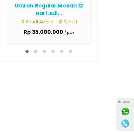
Umroh Regular Batam 13
Umroh Regu
Hari Juli...
Hari
Saudi Arabia
13 Hari
Saudi Ar
Rp 35.000.000
Rp 35.0
/ pax
⚫ Online