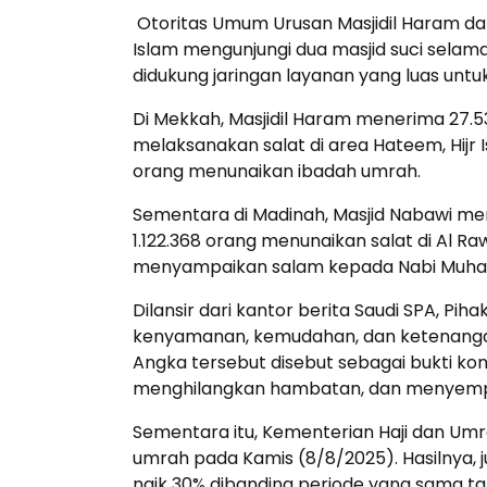
Otoritas Umum Urusan Masjidil Haram dan
Islam mengunjungi dua masjid suci selama
didukung jaringan layanan yang luas untu
Di Mekkah, Masjidil Haram menerima 27.5
melaksanakan salat di area Hateem, Hijr I
orang menunaikan ibadah umrah.
Sementara di Madinah, Masjid Nabawi men
1.122.368 orang menunaikan salat di Al Ra
menyampaikan salam kepada Nabi Muham
Dilansir dari kantor berita Saudi SPA, 
kenyamanan, kemudahan, dan ketenangan 
Angka tersebut disebut sebagai bukti ko
menghilangkan hambatan, dan menyempurn
Sementara itu, Kementerian Haji dan Umr
umrah pada Kamis (8/8/2025). Hasilnya
naik 30% dibanding periode yang sama tah