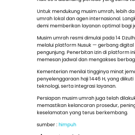
Untuk mendukung musim umrah, lebih dar
umrah lokal dan agen internasional. Lan
demi memberikan layanan optimal bagi 
Musim umrah resmi dimulai pada 14 Dzulhij
melalui platform Nusuk — gerbang digita
pengunjung. Penerbitan izin di platform i
memesan jadwal dan mengakses berbaga
Kementerian menilai tingginya minat jema
penyelenggaraan haji 1446 H, yang diikuti
teknologi, serta integrasi layanan.
Persiapan musim umrah juga telah dilaku
memastikan kelancaran prosedur, pening
keselamatan yang terus berkembang.
sumber :
himpuh