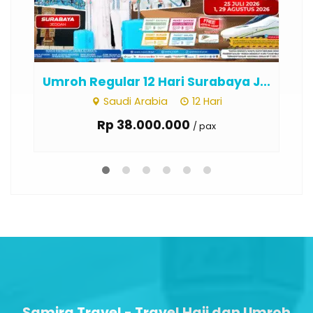
Umroh Regular 12 Hari Surabaya J...
Um
Saudi Arabia
12 Hari
Rp 38.000.000
/ pax
Samira Travel - Travel Haji dan Umroh