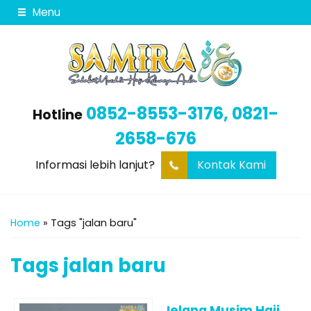
Menu
0852-8553-3176, 0821-
Hotline
2658-676
Informasi lebih lanjut?
Kontak Kami
Home
»
Tags "jalan baru"
Tags
jalan baru
Jelang Musim Haji