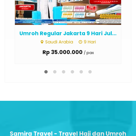
Umroh Regular Jakarta 9 Hari Jul...
Um
Saudi Arabia
9 Hari
Rp 35.000.000
/ pax
Samira Travel - Travel Haji dan Umroh