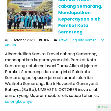
cabang Semarang,
Mendapatkan
Kepercayaan oleh
Pemkot Kota
Semarang
5 October 2023
119x
Artikel
,
Blog
,
Info Samira
,
Tips
Umroh
Alhamdulillah Samira Travel cabang Semarang,
mendapatkan kepercayaan oleh Pemkot Kota
Semarang untuk melayani Tamu Allah di jajaran
Pemkot Semarang, dan siang ini di Balaikota
Semarang pelepasan jamaah umroh oleh ibu
Walikota Semarang.. Ibu Ir.Hevearita Gunaryanti
Rahayu…(Bu Ita), UMBAST 5 OKTOBER insya allah
umroh yang Mabrur maabruroh, setiap tahun u...
selengkapnya
⚫ Online