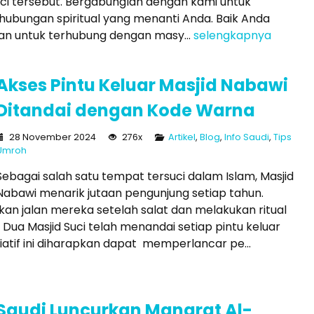
ci tersebut. Bergabunglah dengan kami untuk
hubungan spiritual yang menanti Anda. Baik Anda
n untuk terhubung dengan masy...
selengkapnya
Akses Pintu Keluar Masjid Nabawi
Ditandai dengan Kode Warna
28 November 2024
276x
Artikel
,
Blog
,
Info Saudi
,
Tips
Umroh
Sebagai salah satu tempat tersuci dalam Islam, Masjid
Nabawi menarik jutaan pengunjung setiap tahun.
 jalan mereka setelah salat dan melakukan ritual
ua Masjid Suci telah menandai setiap pintu keluar
atif ini diharapkan dapat memperlancar pe...
Saudi Luncurkan Manarat Al-