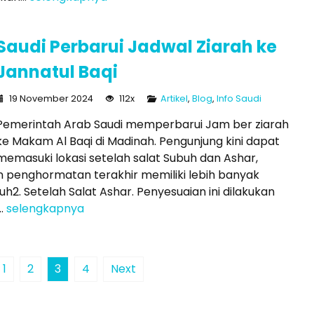
Saudi Perbarui Jadwal Ziarah ke
Jannatul Baqi
19 November 2024
112x
Artikel
,
Blog
,
Info Saudi
Pemerintah Arab Saudi memperbarui Jam ber ziarah
ke Makam Al Baqi di Madinah. Pengunjung kini dapat
memasuki lokasi setelah salat Subuh dan Ashar,
 penghormatan terakhir memiliki lebih banyak
buh2. Setelah Salat Ashar. Penyesuaian ini dilakukan
..
selengkapnya
1
2
3
4
Next