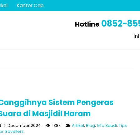
ikel
Kantor Cab
0852-85
Hotline
In
Canggihnya Sistem Pengeras
Suara di Masjidil Haram
11 December 2024
138x
Artikel
,
Blog
,
Info Saudi
,
Tips
or travellers