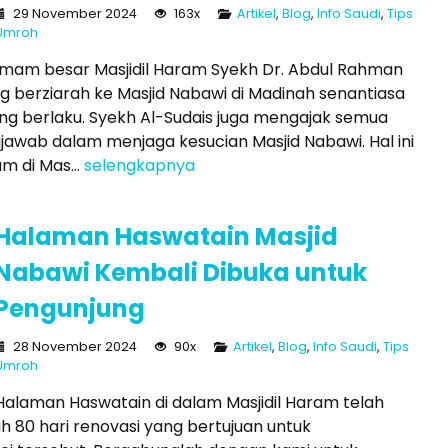
29 November 2024
163x
Artikel
,
Blog
,
Info Saudi
,
Tips
Umroh
Imam besar Masjidil Haram Syekh Dr. Abdul Rahman
berziarah ke Masjid Nabawi di Madinah senantiasa
g berlaku. Syekh Al-Sudais juga mengajak semua
jawab dalam menjaga kesucian Masjid Nabawi. Hal ini
 di Mas...
selengkapnya
Halaman Haswatain Masjid
Nabawi Kembali Dibuka untuk
Pengunjung
28 November 2024
90x
Artikel
,
Blog
,
Info Saudi
,
Tips
Umroh
Halaman Haswatain di dalam Masjidil Haram telah
 80 hari renovasi yang bertujuan untuk