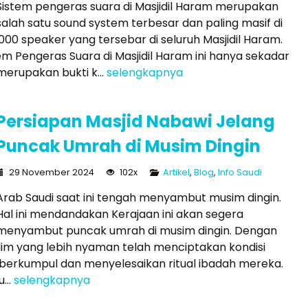
Sistem pengeras suara di Masjidil Haram merupakan
salah satu sound system terbesar dan paling masif di
000 speaker yang tersebar di seluruh Masjidil Haram.
Penerbangan
Hotel
stem Pengeras Suara di Masjidil Haram ini hanya sekadar
merupakan bukti k...
selengkapnya
Persiapan Masjid Nabawi Jelang
Puncak Umrah di Musim Dingin
Umroh Regular Pontianak 13
29 November 2024
102x
Artikel
,
Blog
,
Info Saudi
Hari ...
Arab Saudi saat ini tengah menyambut musim dingin.
Saudi Arabia
13 Hari
Hal ini mendandakan Kerajaan ini akan segera
menyambut puncak umrah di musim dingin. Dengan
Rp 40.000.000
/ pax
iklim yang lebih nyaman telah menciptakan kondisi
berkumpul dan menyelesaikan ritual ibadah mereka.
...
selengkapnya