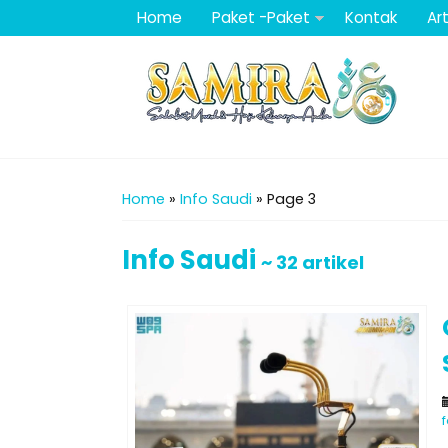
Home
Paket -Paket
Kontak
Art
Home
»
Info Saudi
»
Page 3
Info Saudi
~ 32 artikel
f