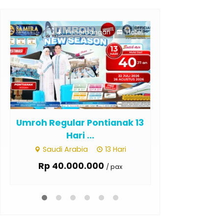
Penerbangan
Hotel
Pe
Umroh Regular Aceh 13 Hari
Umroh Regu
Juli ...
9 Ha
Saudi Arabia
13 Hari
Saudi Ar
Rp 36.000.000
Rp 35.0
/ pax