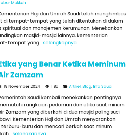
Kabar Mekkah
Kementerian Haji dan Umrah Saudi telah menghimbau
t di tempat-tempat yang telah ditentukan di dalam
us spiritual dan manajemen kerumunan. Menekankan
bandingkan masjid-masjid lainnya, kementerian
at-tempat yang...
selengkapnya
Etika yang Benar Ketika Meminum
Air Zamzam
19 November 2024
118x
Artikel
,
Blog
,
Info Saudi
Pemerintah Saudi kembali menekankan pentingnya
mematuhi rangkaian pedoman dan etika saat minum
air Zamzam yang diberkahi di dua masjid paling suci
Nabawi. Kementerian Haji dan Umrah menyarankan
k terburu-buru dan mencari berkah saat minum
ah...
selengkapnya