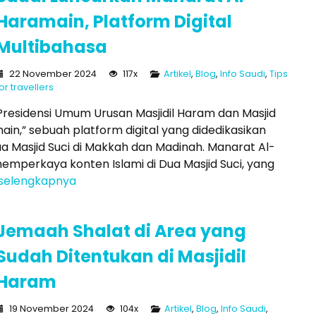
Haramain, Platform Digital
Multibahasa
22 November 2024
117x
Artikel
,
Blog
,
Info Saudi
,
Tips
or travellers
Presidensi Umum Urusan Masjidil Haram dan Masjid
n,” sebuah platform digital yang didedikasikan
a Masjid Suci di Makkah dan Madinah. Manarat Al-
emperkaya konten Islami di Dua Masjid Suci, yang
selengkapnya
Jemaah Shalat di Area yang
Sudah Ditentukan di Masjidil
Haram
19 November 2024
104x
Artikel
,
Blog
,
Info Saudi
,