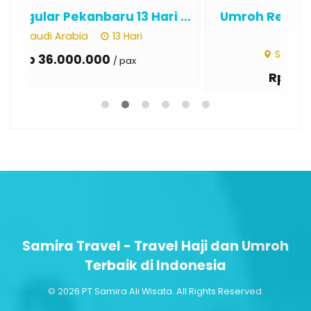
...
Umroh Regular Palembang 9 Hari
Um
J...
Saudi Arabia
9 Hari
Rp 35.000.000
/ pax
Samira Travel - Travel Haji dan Umroh
Terbaik di Indonesia
© 2026 PT Samira Ali Wisata. All Rights Reserved.