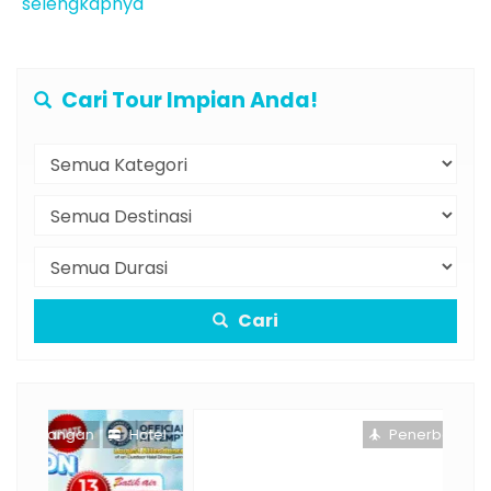
selengkapnya
Cari Tour Impian Anda!
Cari
otel
Penerbangan
Hotel