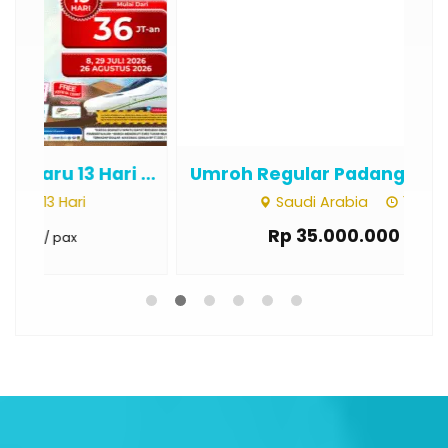
...
Umroh Regular Padang 13 Hari Jul...
Um
Saudi Arabia
12 Hari
Rp 35.000.000
/ pax