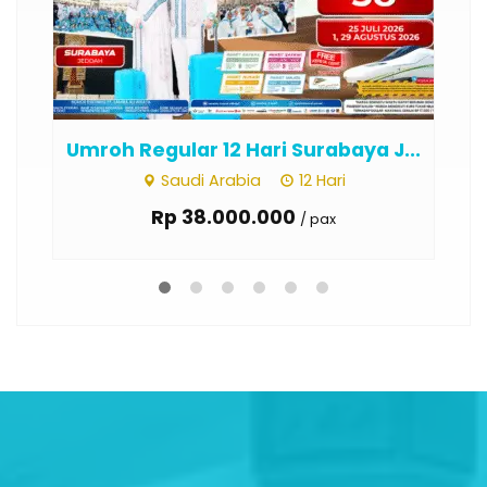
Umroh Regular 12 Hari Surabaya J...
Um
Saudi Arabia
12 Hari
Rp 38.000.000
/ pax