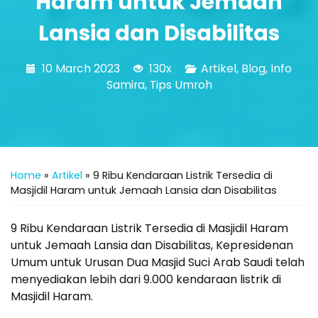
Haram untuk Jemaah
Lansia dan Disabilitas
10 March 2023
130x
Artikel
,
Blog
,
Info
Samira
,
Tips Umroh
Home
»
Artikel
»
9 Ribu Kendaraan Listrik Tersedia di
Masjidil Haram untuk Jemaah Lansia dan Disabilitas
9 Ribu Kendaraan Listrik Tersedia di Masjidil Haram
untuk Jemaah Lansia dan Disabilitas, Kepresidenan
Umum untuk Urusan Dua Masjid Suci Arab Saudi telah
menyediakan lebih dari 9.000 kendaraan listrik di
Masjidil Haram.