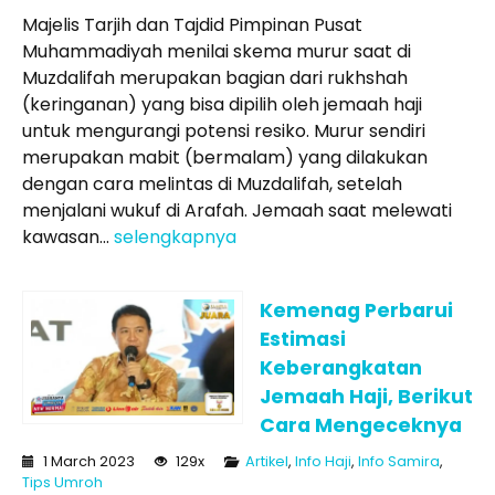
Majelis Tarjih dan Tajdid Pimpinan Pusat
Muhammadiyah menilai skema murur saat di
Muzdalifah merupakan bagian dari rukhshah
(keringanan) yang bisa dipilih oleh jemaah haji
untuk mengurangi potensi resiko. Murur sendiri
merupakan mabit (bermalam) yang dilakukan
dengan cara melintas di Muzdalifah, setelah
menjalani wukuf di Arafah. Jemaah saat melewati
kawasan...
selengkapnya
Kemenag Perbarui
Estimasi
Keberangkatan
Jemaah Haji, Berikut
Cara Mengeceknya
1 March 2023
129x
Artikel
,
Info Haji
,
Info Samira
,
Tips Umroh