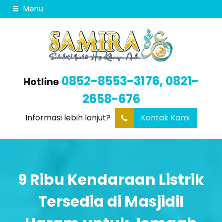
Menu
0852-8553-3176, 0821-
Hotline
2658-676
Informasi lebih lanjut?
Kontak Kami
9 Ribu Kendaraan Listrik
Tersedia di Masjidil