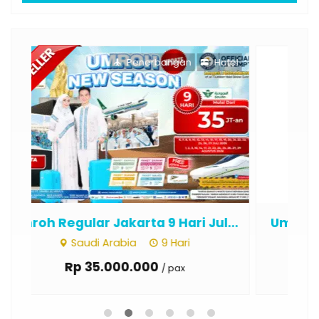
otel
Penerbangan
Hotel
...
Umroh Regular Aceh 13 Hari Juli ...
Um
Saudi Arabia
13 Hari
Rp 36.000.000
/ pax