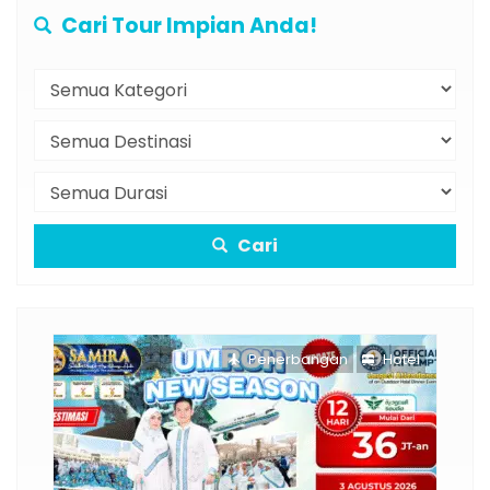
Cari Tour Impian Anda!
Cari
Penerbangan
Hotel
P