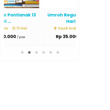
Umroh Regular Padang 13
Umroh Regul
Hari Jul...
Ju
Saudi Arabia
12 Hari
Saudi Ar
Rp 35.000.000
Rp 36.0
/ pax