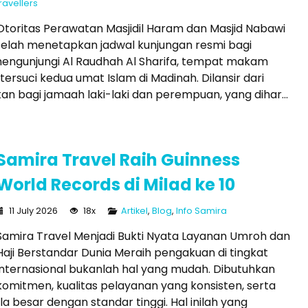
travellers
Otoritas Perawatan Masjidil Haram dan Masjid Nabawi
telah menetapkan jadwal kunjungan resmi bagi
mengunjungi Al Raudhah Al Sharifa, tempat makam
rsuci kedua umat Islam di Madinah. Dilansir dari
an bagi jamaah laki-laki dan perempuan, yang dihar...
Samira Travel Raih Guinness
World Records di Milad ke 10
11 July 2026
18x
Artikel
,
Blog
,
Info Samira
Samira Travel Menjadi Bukti Nyata Layanan Umroh dan
Haji Berstandar Dunia Meraih pengakuan di tingkat
internasional bukanlah hal yang mudah. Dibutuhkan
komitmen, kualitas pelayanan yang konsisten, serta
besar dengan standar tinggi. Hal inilah yang