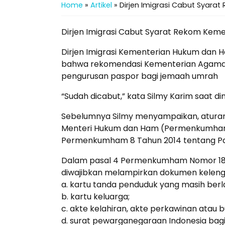
Home
»
Artikel
»
Dirjen Imigrasi Cabut Syar
Dirjen Imigrasi Cabut Syarat Rekom Ke
Dirjen Imigrasi Kementerian Hukum da
bahwa rekomendasi Kementerian Agama su
pengurusan paspor bagi jemaah umrah
“Sudah dicabut,” kata Silmy Karim saat d
Sebelumnya Silmy menyampaikan, atura
Menteri Hukum dan Ham (Permenkumham
Permenkumham 8 Tahun 2014 tentang Pasp
Dalam pasal 4 Permenkumham Nomor 18 
diwajibkan melampirkan dokumen kelengk
a. kartu tanda penduduk yang masih berl
b. kartu keluarga;
c. akte kelahiran, akte perkawinan atau bu
d. surat pewarganegaraan Indonesia ba