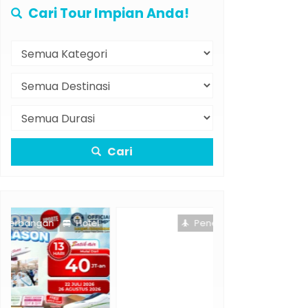
Cari Tour Impian Anda!
Cari
Penerbangan
Hotel
Pe