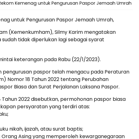
at Rekom Kemenag untuk Pengurusan Paspor Jemaah Umrah
menag untuk Pengurusan Paspor Jemaah Umrah,
n Ham (Kemenkumham), Silmy Karim mengatakan
dah tidak diperlukan lagi sebagai syarat
imintai keterangan pada Rabu (22/1/2023).
n pengurusan paspor telah mengacu pada Peraturan
) Nomor 18 Tahun 2022 tentang Perubahan
or Biasa dan Surat Perjalanan Laksana Paspor.
Tahun 2022 disebutkan, permohonan paspor biasa
Penerbangan
Hotel
apan persyaratan yang terdiri atas:
aku;
ku nikah, ijazah, atau surat baptis;
gi Orang Asing yang memperoleh kewarganegaraan