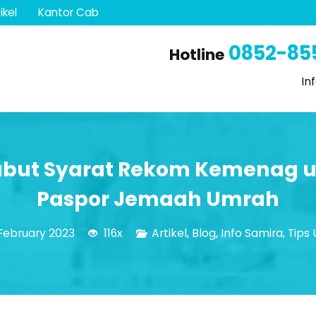
ikel
Kantor Cab
0852-85
Hotline
In
 Cabut Syarat Rekom Kemenag 
Paspor Jemaah Umrah
February 2023
116x
Artikel
,
Blog
,
Info Samira
,
Tips