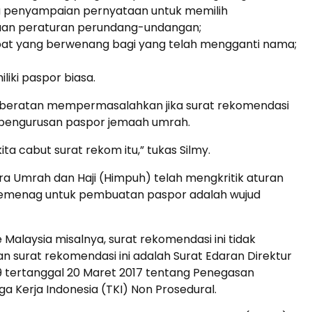
u penyampaian pernyataan untuk memilih
uan peraturan perundang-undangan;
Umroh Regular Pontianak 13
abat yang berwenang bagi yang telah mengganti nama;
Hari ...
liki paspor biasa.
Saudi Arabia
13 Hari
Rp 40.000.000
 keberatan mempermasalahkan jika surat rekomendasi
/ pax
pengurusan paspor jemaah umrah.
ita cabut surat rekom itu,” tukas Silmy.
a Umrah dan Haji (Himpuh) telah mengkritik aturan
 Kemenag untuk pembuatan paspor adalah wujud
e Malaysia misalnya, surat rekomendasi ini tidak
n surat rekomendasi ini adalah Surat Edaran Direktur
29 tertanggal 20 Maret 2017 tentang Penegasan
 Kerja Indonesia (TKI) Non Prosedural.