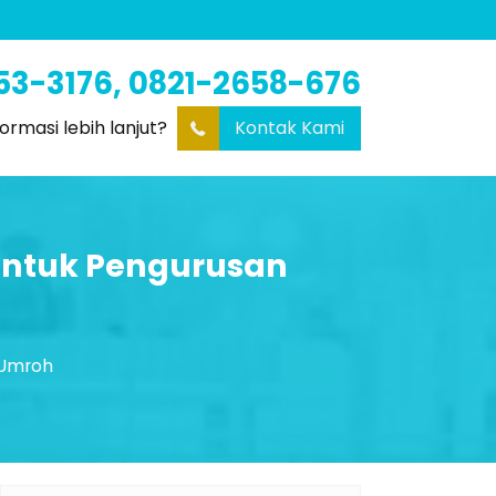
53-3176, 0821-2658-676
formasi lebih lanjut?
Kontak Kami
untuk Pengurusan
 Umroh