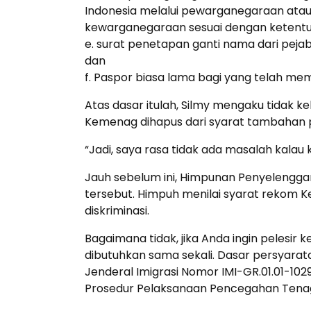
Indonesia melalui pewarganegaraan ata
kewarganegaraan sesuai dengan ketent
e. surat penetapan ganti nama dari pej
dan
f. Paspor biasa lama bagi yang telah memi
Atas dasar itulah, Silmy mengaku tidak
Kemenag dihapus dari syarat tambahan 
“Jadi, saya rasa tidak ada masalah kalau k
Jauh sebelum ini, Himpunan Penyelenggar
tersebut. Himpuh menilai syarat rekom
diskriminasi.
Bagaimana tidak, jika Anda ingin pelesir k
dibutuhkan sama sekali. Dasar persyarata
Jenderal Imigrasi Nomor IMI-GR.01.01-10
Prosedur Pelaksanaan Pencegahan Tenaga