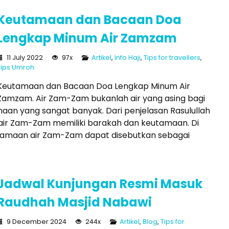
Keutamaan dan Bacaan Doa
Lengkap Minum Air Zamzam
11 July 2022
97x
Artikel
,
Info Haji
,
Tips for travellers
,
Tips Umroh
Keutamaan dan Bacaan Doa Lengkap Minum Air
Zamzam. Air Zam-Zam bukanlah air yang asing bagi
aan yang sangat banyak. Dari penjelasan Rasulullah
 air Zam-Zam memiliki barakah dan keutamaan. Di
utamaan air Zam-Zam dapat disebutkan sebagai
Jadwal Kunjungan Resmi Masuk
Raudhah Masjid Nabawi
9 December 2024
244x
Artikel
,
Blog
,
Tips for