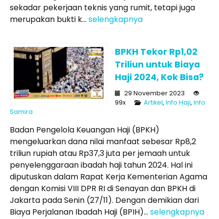
sekadar pekerjaan teknis yang rumit, tetapi juga
merupakan bukti k...
selengkapnya
BPKH Tekor Rp1,02
Triliun untuk Biaya
Haji 2024, Kok Bisa?
29 November 2023
99x
Artikel
,
Info Haji
,
Info
Samira
Badan Pengelola Keuangan Haji (BPKH)
mengeluarkan dana nilai manfaat sebesar Rp8,2
triliun rupiah atau Rp37,3 juta per jemaah untuk
penyelenggaraan ibadah haji tahun 2024. Hal ini
diputuskan dalam Rapat Kerja Kementerian Agama
dengan Komisi VIII DPR RI di Senayan dan BPKH di
Jakarta pada Senin (27/11). Dengan demikian dari
Biaya Perjalanan Ibadah Haji (BPIH)...
selengkapnya