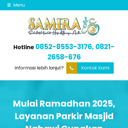
Menu
0852-8553-3176, 0821-
Hotline
2658-676
Informasi lebih lanjut?
Kontak Kami
Mulai Ramadhan 2025,
Layanan Parkir Masjid