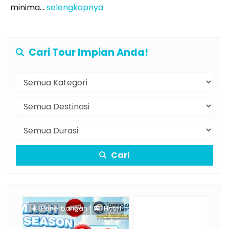
minima...
selengkapnya
Cari Tour Impian Anda!
Cari
otel
Penerbangan
Hotel