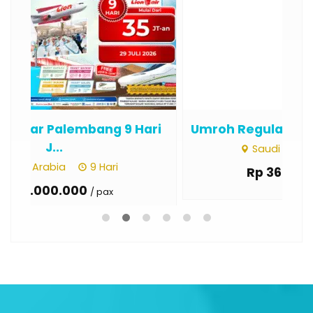
ri
Umroh Regular Pekanbaru 13 Hari ...
Um
Saudi Arabia
13 Hari
Rp 36.000.000
/ pax