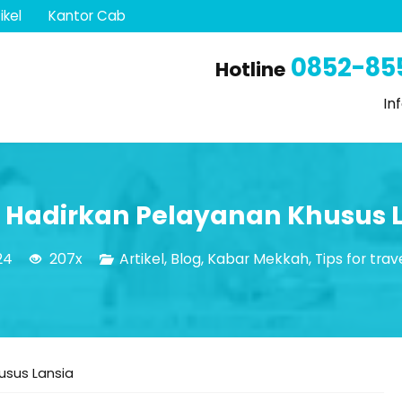
ikel
Kantor Cab
0852-85
Hotline
In
 Hadirkan Pelayanan Khusus 
24
207x
Artikel
,
Blog
,
Kabar Mekkah
,
Tips for trav
usus Lansia