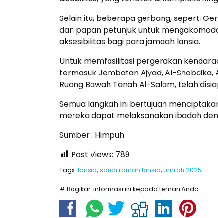
Selain itu, beberapa gerbang, seperti Ger
dan papan petunjuk untuk mengakomodasi
aksesibilitas bagi para jamaah lansia.
Untuk memfasilitasi pergerakan kendaraan
termasuk Jembatan Ajyad, Al-Shobaika, A
Ruang Bawah Tanah Al-Salam, telah disia
Semua langkah ini bertujuan menciptakan
mereka dapat melaksanakan ibadah deng
Sumber : Himpuh
Post Views:
789
Tags:
lansia
,
saudi ramah lansia
,
umroh 2025
# Bagikan informasi ini kepada teman Anda