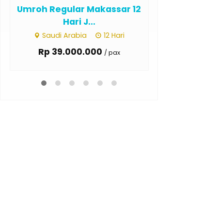
Umroh Regular 12 Hari
Umroh Regu
Surabaya J...
Hari
Saudi Arabia
12 Hari
Saudi Ar
Rp 38.000.000
Rp 35.0
/ pax