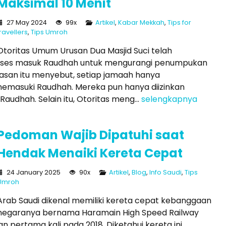
Maksimal 10 Menit
27 May 2024
99x
Artikel
,
Kabar Mekkah
,
Tips for
travellers
,
Tips Umroh
Otoritas Umum Urusan Dua Masjid Suci telah
akses masuk Raudhah untuk mengurangi penumpukan
tasan itu menyebut, setiap jamaah hanya
memasuki Raudhah. Mereka pun hanya diizinkan
audhah. Selain itu, Otoritas meng...
selengkapnya
Pedoman Wajib Dipatuhi saat
Hendak Menaiki Kereta Cepat
24 January 2025
90x
Artikel
,
Blog
,
Info Saudi
,
Tips
Umroh
Arab Saudi dikenal memiliki kereta cepat kebanggaan
negaranya bernama Haramain High Speed Railway
an pertama kali pada 2018. Diketahui kereta ini