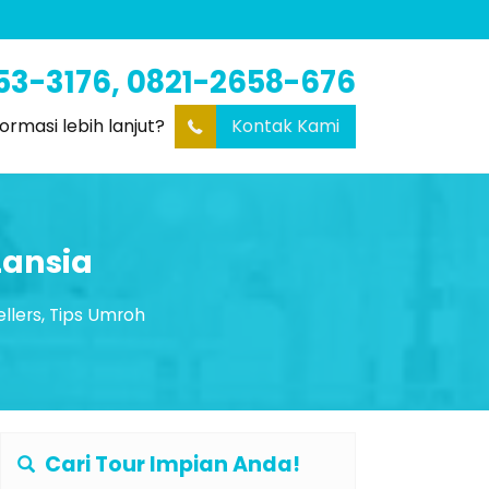
53-3176, 0821-2658-676
formasi lebih lanjut?
Kontak Kami
Lansia
ellers
,
Tips Umroh
Cari Tour Impian Anda!