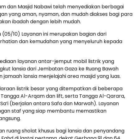
ram dan Masjid Nabawi telah menyediakan berbagai
gan yang aman, nyaman, dan mudah diakses bagi para
akan ibadah dengan lebih mudah.
tu (05/10) Layanan ini merupakan bagian dari
erhatian dan kemudahan yang menyeluruh kepada
yediaan layanan antar-jemput mobil listrik yang
ngkut lansia dari Jembatan Gaza ke Ruang Bawah
jamaah lansia menjelajahi area masjid yang luas.
ndaraan listrik besar yang ditempatkan di beberapa
Penerbangan
Hotel
, Tangga Al-Arqam dan lift, serta Tangga Al-Qarara,
’i (berjalan antara Safa dan Marwah). Layanan
, dengan staf yang siap membantu memastikan
angsung.
gan ruang sholat khusus bagi lansia dan penyandang
ng Fahd di lantai pertama, dekat Gerbang 91 dan 64.