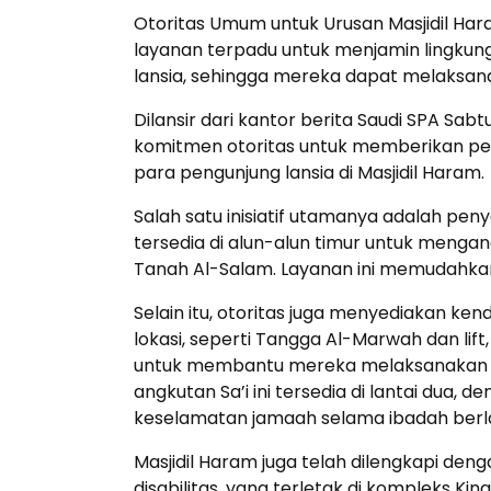
Otoritas Umum untuk Urusan Masjidil Ha
layanan terpadu untuk menjamin lingkun
lansia, sehingga mereka dapat melaksan
Dilansir dari kantor berita Saudi SPA Sab
komitmen otoritas untuk memberikan p
para pengunjung lansia di Masjidil Haram.
Salah satu inisiatif utamanya adalah pen
tersedia di alun-alun timur untuk menga
Tanah Al-Salam. Layanan ini memudahkan 
Selain itu, otoritas juga menyediakan ke
lokasi, seperti Tangga Al-Marwah dan lift
untuk membantu mereka melaksanakan Sa
angkutan Sa’i ini tersedia di lantai dua
keselamatan jamaah selama ibadah berl
Masjidil Haram juga telah dilengkapi den
disabilitas, yang terletak di kompleks Ki