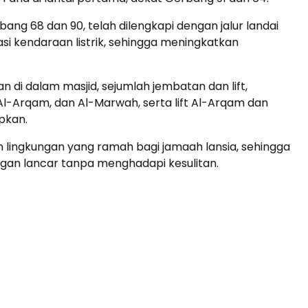
Umroh Regular Makassar 12
bang 68 dan 90, telah dilengkapi dengan jalur landai
Hari J...
 kendaraan listrik, sehingga meningkatkan
Saudi Arabia
12 Hari
Rp 39.000.000
/ pax
 di dalam masjid, sejumlah jembatan dan lift,
l-Arqam, dan Al-Marwah, serta lift Al-Arqam dan
pkan.
 lingkungan yang ramah bagi jamaah lansia, sehingga
an lancar tanpa menghadapi kesulitan.