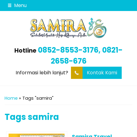
Menu
0852-8553-3176, 0821-
Hotline
2658-676
Informasi lebih lanjut?
Kontak Kami
Home
»
Tags "samira"
Tags
samira
Samira Travel