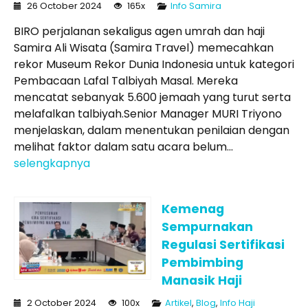
26 October 2024
165x
Info Samira
BIRO perjalanan sekaligus agen umrah dan haji
Samira Ali Wisata (Samira Travel) memecahkan
rekor Museum Rekor Dunia Indonesia untuk kategori
Pembacaan Lafal Talbiyah Masal. Mereka
mencatat sebanyak 5.600 jemaah yang turut serta
melafalkan talbiyah.Senior Manager MURI Triyono
menjelaskan, dalam menentukan penilaian dengan
melihat faktor dalam satu acara belum...
selengkapnya
Kemenag
Sempurnakan
Regulasi Sertifikasi
Pembimbing
Manasik Haji
2 October 2024
100x
Artikel
,
Blog
,
Info Haji