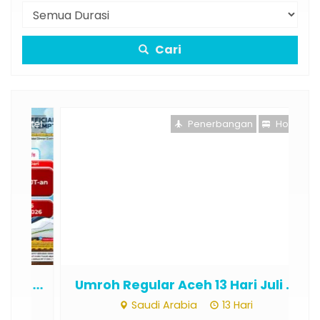
Cari
otel
Penerbangan
Hotel
...
Umroh Regular Aceh 13 Hari Juli ...
Um
Saudi Arabia
13 Hari