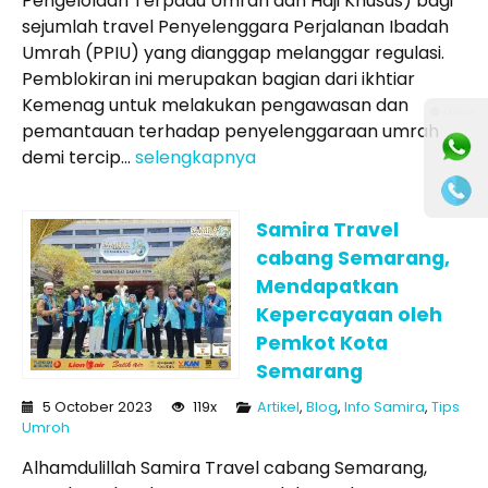
Pengelolaan Terpadu Umrah dan Haji Khusus) bagi
sejumlah travel Penyelenggara Perjalanan Ibadah
Umrah (PPIU) yang dianggap melanggar regulasi.
Pemblokiran ini merupakan bagian dari ikhtiar
Kemenag untuk melakukan pengawasan dan
⚫ Online
pemantauan terhadap penyelenggaraan umrah
demi tercip...
selengkapnya
Samira Travel
cabang Semarang,
Mendapatkan
Kepercayaan oleh
Pemkot Kota
Semarang
5 October 2023
119x
Artikel
,
Blog
,
Info Samira
,
Tips
Umroh
Alhamdulillah Samira Travel cabang Semarang,