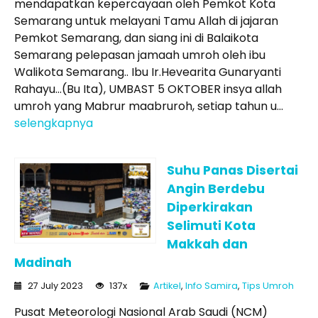
mendapatkan kepercayaan oleh Pemkot Kota
Semarang untuk melayani Tamu Allah di jajaran
Pemkot Semarang, dan siang ini di Balaikota
Semarang pelepasan jamaah umroh oleh ibu
Walikota Semarang.. Ibu Ir.Hevearita Gunaryanti
Rahayu…(Bu Ita), UMBAST 5 OKTOBER insya allah
umroh yang Mabrur maabruroh, setiap tahun u...
selengkapnya
Suhu Panas Disertai
Angin Berdebu
Diperkirakan
Selimuti Kota
Makkah dan
Madinah
27 July 2023
137x
Artikel
,
Info Samira
,
Tips Umroh
Pusat Meteorologi Nasional Arab Saudi (NCM)