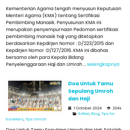
Kementerian Agama tengah menyusun Keputusan
Menteri Agama (KMA) tentang Sertifikasi
Pembimbing Manasik. Penyusunan KMA ini
merupakan penyempurnaan Pedoman sertifikasi
pembimbing manasik haji yang ditetapkan
berdasarkan Kepdirjen Nomor : D/223/2015 dan
Kepdirjen Nomor :D/127/2016. KMA ini dibahas
bersama oleh para Kepala Bidang
Penyelenggaraan Haji dan Umrah ...
selengkapnya
Doa Untuk Tamu
Sepulang Umroh
dan Haji
1 October 2024
204x
Artikel
,
Blog
,
Tips for
travellers
,
Tips Umroh
Doa Untuk Tamu Sepulang Umroh dan Haji, Setelah