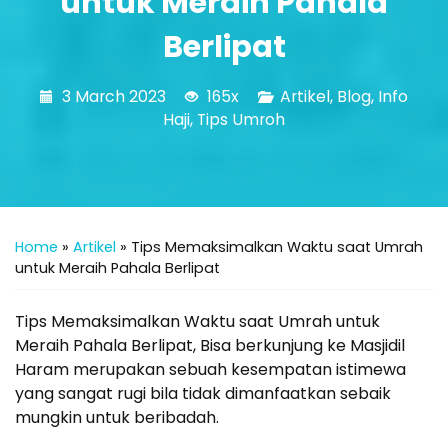
untuk Meraih Pahala
Berlipat
3 March 2023
165x
Artikel
,
Blog
,
Info
Haji
,
Tips Umroh
Home
»
Artikel
»
Tips Memaksimalkan Waktu saat Umrah
untuk Meraih Pahala Berlipat
Tips Memaksimalkan Waktu saat Umrah untuk
Meraih Pahala Berlipat, Bisa berkunjung ke Masjidil
Haram merupakan sebuah kesempatan istimewa
yang sangat rugi bila tidak dimanfaatkan sebaik
mungkin untuk beribadah.