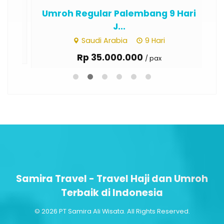
...
Umroh Regular Palembang 9 Hari
Um
J...
Saudi Arabia
9 Hari
Rp 35.000.000
/ pax
Samira Travel - Travel Haji dan Umroh
Terbaik di Indonesia