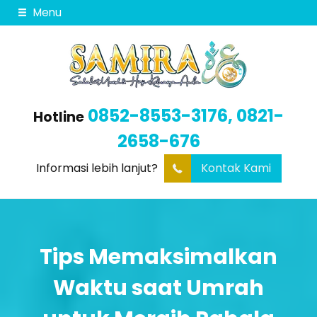
Menu
0852-8553-3176, 0821-
Hotline
2658-676
Informasi lebih lanjut?
Kontak Kami
Tips Memaksimalkan
Waktu saat Umrah