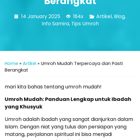
Berangkat
14 January 2025
164x
Artikel
,
Blog
,
Info Samira
,
Tips Umroh
Home
»
Artikel
»
Umroh Mudah Terpercaya dan Pasti
Berangkat
mari kita bahas tentang umroh mudah!
Umroh Mudah: Panduan Lengkap untuk Ibadah
yang Khusyuk
Umroh adalah ibadah yang sangat dianjurkan dalam
Islam. Dengan niat yang tulus dan persiapan yang
matang, perjalanan spiritual ini bisa menjadi