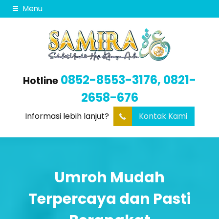
Menu
0852-8553-3176, 0821-
Hotline
2658-676
Informasi lebih lanjut?
Kontak Kami
Umroh Mudah
Terpercaya dan Pasti