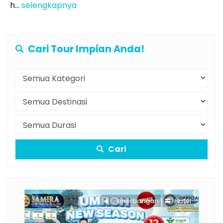
h...
selengkapnya
Cari Tour Impian Anda!
Cari
otel
Penerbangan
Hotel