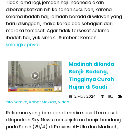
Tidak lama lagi, jemaah haji Indonesia akan
diberangkatkan nih ke tanah suci. Nah, karena
selama ibadah haji, jemaah berada di wilayah yang
baru disinggahi, maka kerap ada sebagian dari
mereka tersesat. Agar tidak tersesat selama
ibadah haji, yuk simak… Sumber : Kemen...
selengkapnya
Madinah dilanda
Banjir Badang,
Tingginya Curah
Hujan di Saudi
2 May 2024
119x
Info Samira
,
Kabar Mekkah
,
Video
Rekaman yang beredar di media sosial termasuk
dilaporkan Sky News menunjukkan banjir bandang
pada Senin (29/4) di Provinsi Al-Ula dan Madinah,