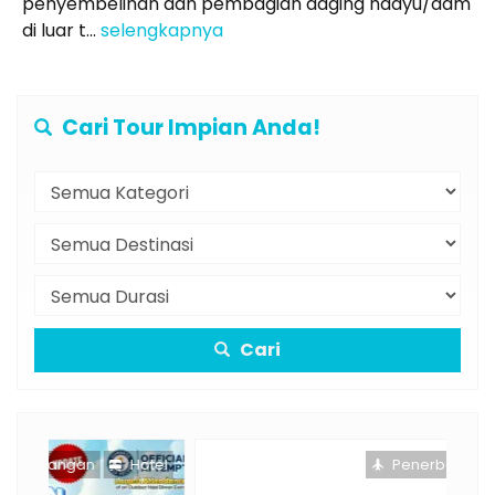
penyembelihan dan pembagian daging hadyu/dam
di luar t...
selengkapnya
Cari Tour Impian Anda!
Cari
otel
Penerbangan
Hotel