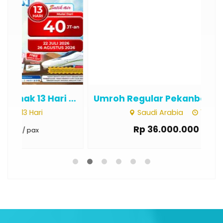
...
Umroh Regular Pekanbaru 13 Hari ...
Um
Saudi Arabia
13 Hari
Rp 36.000.000
/ pax