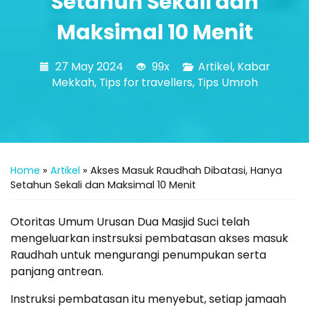
Setahun Sekali dan
Maksimal 10 Menit
27 May 2024
99x
Artikel
,
Kabar
Mekkah
,
Tips for travellers
,
Tips Umroh
Home
»
Artikel
»
Akses Masuk Raudhah Dibatasi, Hanya
Setahun Sekali dan Maksimal 10 Menit
Otoritas Umum Urusan Dua Masjid Suci telah
mengeluarkan instrsuksi pembatasan akses masuk
Raudhah untuk mengurangi penumpukan serta
panjang antrean.
Instruksi pembatasan itu menyebut, setiap jamaah