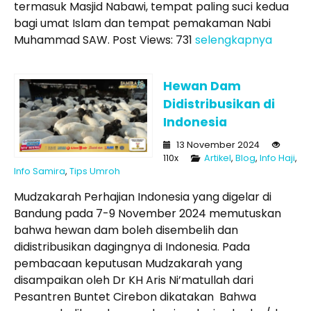
termasuk Masjid Nabawi, tempat paling suci kedua
bagi umat Islam dan tempat pemakaman Nabi
Muhammad SAW. Post Views: 731
selengkapnya
Hewan Dam
Didistribusikan di
Indonesia
13 November 2024
110x
Artikel
,
Blog
,
Info Haji
,
Info Samira
,
Tips Umroh
Mudzakarah Perhajian Indonesia yang digelar di
Bandung pada 7-9 November 2024 memutuskan
bahwa hewan dam boleh disembelih dan
didistribusikan dagingnya di Indonesia. Pada
pembacaan keputusan Mudzakarah yang
disampaikan oleh Dr KH Aris Ni’matullah dari
Pesantren Buntet Cirebon dikatakan Bahwa