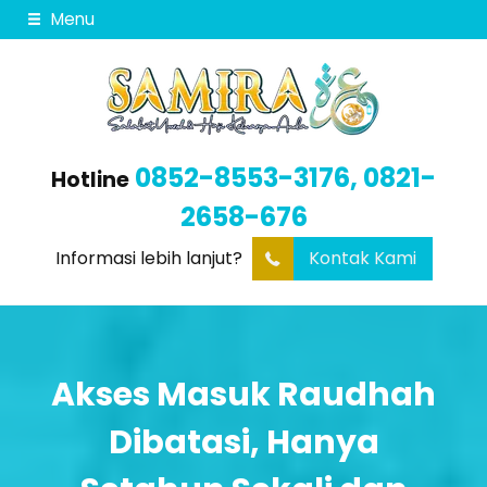
Menu
0852-8553-3176, 0821-
Hotline
2658-676
Informasi lebih lanjut?
Kontak Kami
Akses Masuk Raudhah
Dibatasi, Hanya