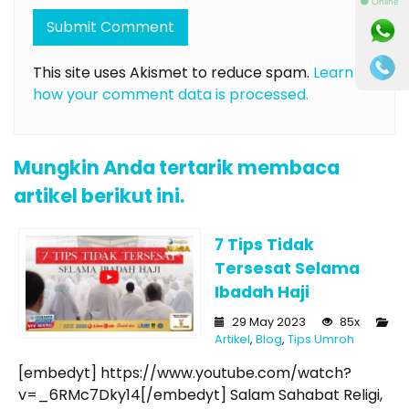
⚫ Online
This site uses Akismet to reduce spam.
Learn
how your comment data is processed.
Mungkin Anda tertarik membaca
artikel berikut ini.
7 Tips Tidak
Tersesat Selama
Ibadah Haji
29 May 2023
85x
Artikel
,
Blog
,
Tips Umroh
[embedyt] https://www.youtube.com/watch?
v=_6RMc7Dky14[/embedyt] Salam Sahabat Religi,