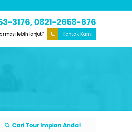
53-3176, 0821-2658-676
formasi lebih lanjut?
Kontak Kami
Cari Tour Impian Anda!