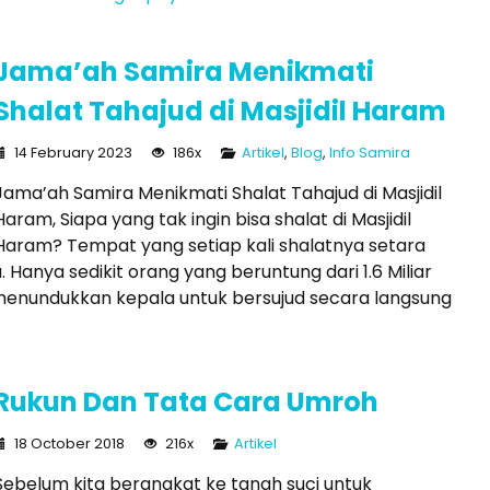
Jama’ah Samira Menikmati
Shalat Tahajud di Masjidil Haram
14 February 2023
186x
Artikel
,
Blog
,
Info Samira
Jama’ah Samira Menikmati Shalat Tahajud di Masjidil
Haram, Siapa yang tak ingin bisa shalat di Masjidil
Haram? Tempat yang setiap kali shalatnya setara
a. Hanya sedikit orang yang beruntung dari 1.6 Miliar
 menundukkan kepala untuk bersujud secara langsung
Rukun Dan Tata Cara Umroh
18 October 2018
216x
Artikel
Sebelum kita berangkat ke tanah suci untuk