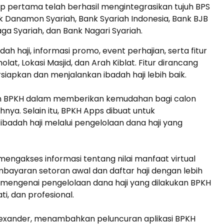
hap pertama telah berhasil mengintegrasikan tujuh BPS
Umroh Regular Palembang
nk Danamon Syariah, Bank Syariah Indonesia, Bank BJB
9 Hari J...
ga Syariah, dan Bank Nagari Syariah.
Saudi Arabia
9 Hari
ah haji, informasi promo, event perhajian, serta fitur
Rp 35.000.000
/ pax
olat, Lokasi Masjid, dan Arah Kiblat. Fitur dirancang
pkan dan menjalankan ibadah haji lebih baik.
en BPKH dalam memberikan kemudahan bagi calon
ya. Selain itu, BPKH Apps dibuat untuk
badah haji melalui pengelolaan dana haji yang
ngakses informasi tentang nilai manfaat virtual
mbayaran setoran awal dan daftar haji dengan lebih
 mengenai pengelolaan dana haji yang dilakukan BPKH
ti, dan profesional.
lexander, menambahkan peluncuran aplikasi BPKH