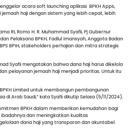
nggelar acara soft launching aplikasi BPKH Apps,
jemaah haji dengan sistem yang lebih cepat, lebih
gama RI, Romo H. R. Muhammad Syafii, Pj Gubernur
adan Pelaksana BPKH, Fadlul Imansyah, Anggota Badan
BPS BPIH, stakeholders perhajian dan mitra strategis
ad Syafii mengatakan bahwa dana haji harus dikelola
 pelayanan jemaah haji menjadi prioritas. Untuk itu
Penerbangan
Hotel
ki BPKH Limited untuk membangun pembangunan
di Arab Saudi,” kata Syafii dikutip Selasa (5/11/2024).
d komitmen BPKH dalam memberikan kemudahan bagi
 ibadahnya dan meningkatkan kualitas
gelolaan dana haji yang transparan dan akuntabel.