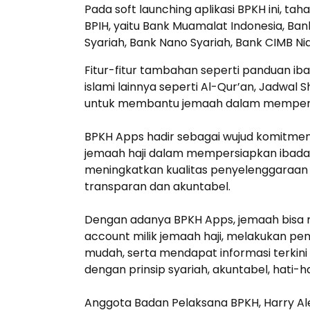
Pada soft launching aplikasi BPKH ini, ta
BPIH, yaitu Bank Muamalat Indonesia, Ba
Syariah, Bank Nano Syariah, Bank CIMB Nia
Fitur-fitur tambahan seperti panduan ibad
islami lainnya seperti Al-Qur’an, Jadwal Sh
untuk membantu jemaah dalam mempersia
BPKH Apps hadir sebagai wujud komitm
jemaah haji dalam mempersiapkan ibadahn
meningkatkan kualitas penyelenggaraan i
transparan dan akuntabel.
Dengan adanya BPKH Apps, jemaah bisa me
account milik jemaah haji, melakukan pe
mudah, serta mendapat informasi terkini
dengan prinsip syariah, akuntabel, hati-ha
Anggota Badan Pelaksana BPKH, Harry A