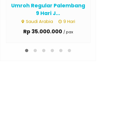
Umroh Regular Pekanbaru
Umroh Regula
13 Hari ...
Ha
Saudi Arabia
13 Hari
Saudi Ar
Rp 36.000.000
Rp 40.0
/ pax