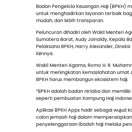
Badan Pengelola Keuangan Haji (BPKH) me
untuk menghadirkan layanan terbaik bagi 
mudah, dan lebih transparan.
Peluncuran dihadiri oleh Wakil Menteri A
Sumatera Barat, Audy Joinaldy, Kepala B
Pelaksana BPKH, Harry Alexander, Direksi 
lainnya.
Wakil Menteri Agama, Romo H. R. Muhamm
untuk meningkatan kemaslahatan umat dan
BPKH harus membangun ekosistem haji.
“BPKH adalah badan nirlaba dan memili
seperti pembuatan Kampung Haji Indonesia 
Aplikasi BPKH Apps hadir sebagai wuju
calon jemaah haji dalam mempersiapkan
penyelenggaraan ibadah haji melalui pen