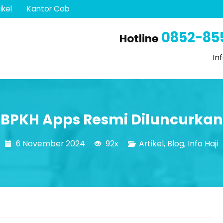
ikel
Kantor Cab
0852-85
Hotline
In
BPKH Apps Resmi Diluncurkan
6 November 2024
92x
Artikel
,
Blog
,
Info Haji