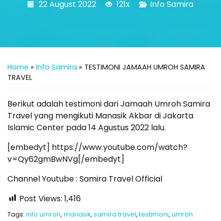
22 August 2022
121x
Info Samira
Home
»
Info Samira
»
TESTIMONI JAMAAH UMROH SAMIRA
TRAVEL
Berikut adalah testimoni dari Jamaah Umroh Samira
Travel yang mengikuti Manasik Akbar di Jakarta
Islamic Center pada 14 Agustus 2022 lalu.
[embedyt] https://www.youtube.com/watch?
v=Qy62gmBwNVg[/embedyt]
Channel Youtube : Samira Travel Official
Post Views:
1,416
Tags:
info umroh
,
manasik
,
samira travel
,
testimoni
,
umroh