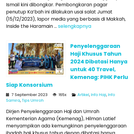
Ismail kini dibongkar. Pembongkaran pagar
penutup Ka’bah ini dilakukan usai salat Jumat
(15/12/2023), lapor media yang berbasis di Makkah,
Inside the Haramain ...
selengkapnya
Penyelenggaraan
Haji Khusus Tahun
2024 Dibatasi Hanya
untuk 40 Travel,
Kemenag: PIHK Perlu
Siap Konsorsium
7 September 2023
165x
Artikel
,
Info Haji
,
Info
Samira
,
Tips Umroh
Dirjen Penyelenggaraan Haji dan Umrah
Kementerian Agama (Kemenag), Hilman Latief
menyampikan ada kemungkinan penyelenggaraan
ibadah haji khusus tahun depan dibatasi hanya