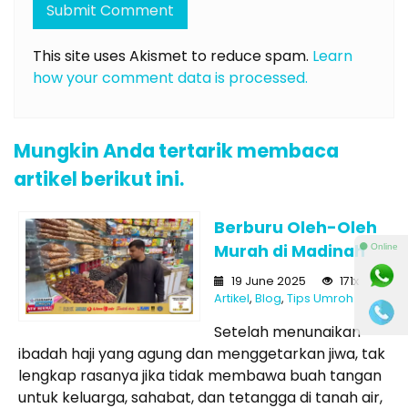
This site uses Akismet to reduce spam.
Learn
how your comment data is processed.
Mungkin Anda tertarik membaca
artikel berikut ini.
Berburu Oleh-Oleh
Murah di Madinah
⚫ Online
19 June 2025
171x
Artikel
,
Blog
,
Tips Umroh
Setelah menunaikan
ibadah haji yang agung dan menggetarkan jiwa, tak
lengkap rasanya jika tidak membawa buah tangan
untuk keluarga, sahabat, dan tetangga di tanah air,