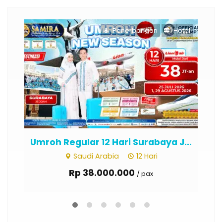
otel
Penerbangan
Hotel
J...
Umroh Regular Palembang 9 Hari
Um
J...
Saudi Arabia
9 Hari
Rp 35.000.000
/ pax