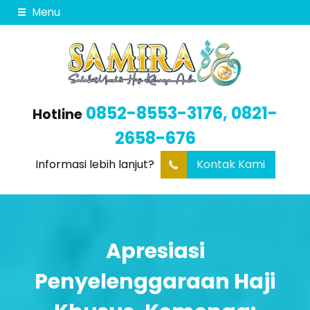
Menu
0852-8553-3176, 0821-
Hotline
2658-676
Informasi lebih lanjut?
Kontak Kami
Apresiasi
Penyelenggaraan Haji