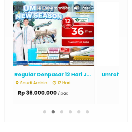
otel
Penerbangan
Hotel
...
Umroh Regular Pontianak 13 Hari ...
Um
Saudi Arabia
13 Hari
Rp 40.000.000
/ pax