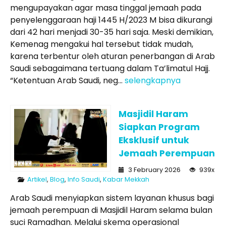
mengupayakan agar masa tinggal jemaah pada
penyelenggaraan haji 1445 H/2023 M bisa dikurangi
dari 42 hari menjadi 30-35 hari saja. Meski demikian,
Kemenag mengakui hal tersebut tidak mudah,
karena terbentur oleh aturan penerbangan di Arab
Saudi sebagaimana tertuang dalam Ta’limatul Hajj.
“Ketentuan Arab Saudi, neg...
selengkapnya
Masjidil Haram
Siapkan Program
Eksklusif untuk
Jemaah Perempuan
3 February 2026
939x
Artikel
,
Blog
,
Info Saudi
,
Kabar Mekkah
Arab Saudi menyiapkan sistem layanan khusus bagi
jemaah perempuan di Masjidil Haram selama bulan
suci Ramadhan. Melalui skema operasional