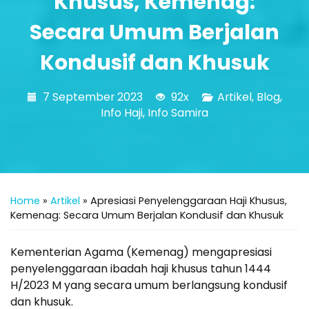
Khusus, Kemenag:
Secara Umum Berjalan
Kondusif dan Khusuk
7 September 2023
92x
Artikel
,
Blog
,
Info Haji
,
Info Samira
Home
»
Artikel
»
Apresiasi Penyelenggaraan Haji Khusus,
Kemenag: Secara Umum Berjalan Kondusif dan Khusuk
Kementerian Agama (Kemenag) mengapresiasi
penyelenggaraan ibadah haji khusus tahun 1444
H/2023 M yang secara umum berlangsung kondusif
dan khusuk.