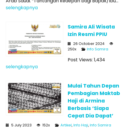
Arab Saudi. “Tantangan kedepan bagi Bapak/Ibu...
selengkapnya
Samira Ali Wisata
Izin Resmi PPIU
26 October 2024
250x
Info Samira
Post Views: 1,434
selengkapnya
Mulai Tahun Depan
Pembagian Maktab
Haji di Armina
Berbasis ‘Siapa
Cepat Dia Dapat’
5 July 2023
152x
Artikel
,
Info Haji
,
Info Samira