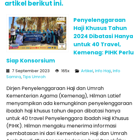
artikel berikut ini.
Penyelenggaraan
Haji Khusus Tahun
2024 Dibatasi Hanya
untuk 40 Travel,
Kemenag: PIHK Perlu
Siap Konsorsium
7 September 2023
165x
Artikel
,
Info Haji
,
Info
Samira
,
Tips Umroh
Dirjen Penyelenggaraan Haji dan Umrah
Kementerian Agama (Kemenag), Hilman Latief
menyampikan ada kemungkinan penyelenggaraan
ibadah haji khusus tahun depan dibatasi hanya
untuk 40 travel Penyelenggara Ibadah Haji Khusus
(PIHK). Hilman mengaku menerima informasi
pembatasan ini dari Kementerian Haji dan Umrah