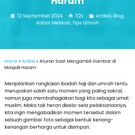
Haram
12 September 2024
112x
Artikel
,
Blog
,
Kabar Mekkah
,
Tips Umroh
Home
»
Artikel
»
Aturan Saat Mengambil Gambar di
Masjidil Haram
Menjalankan rangkaian ibadah haji dan umrah tentu
merupakan salah satu momen yang paling sakral,
namun juga membahagiakan bagi kita sebagai umat
muslim. Maka tak heran disela-sela pelaksanaanya,
kita ingin mengabadikan momen tersebut dalam
sebuah gambar foto sebagai bentuk kenang-
kenangan berharga untuk disimpan.