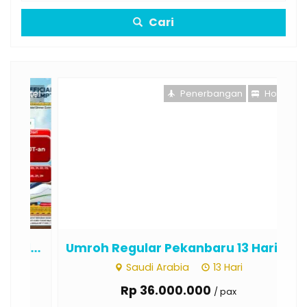
Cari
otel
Penerbangan
Hotel
...
Umroh Regular Pekanbaru 13 Hari ...
Um
Saudi Arabia
13 Hari
Rp 36.000.000
/ pax