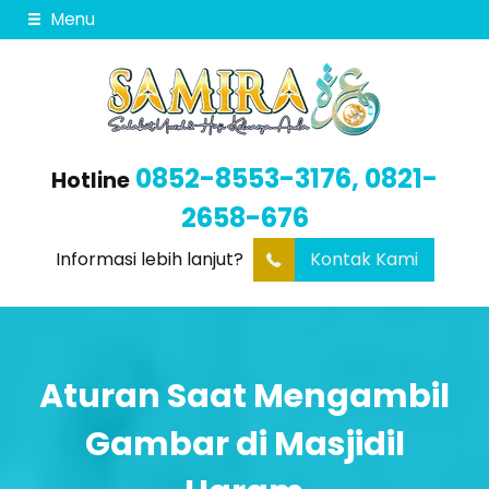
Menu
0852-8553-3176, 0821-
Hotline
2658-676
Informasi lebih lanjut?
Kontak Kami
Aturan Saat Mengambil
Gambar di Masjidil